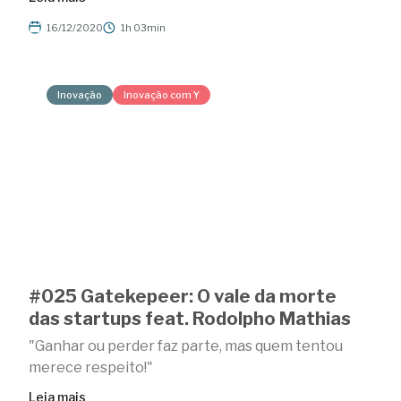
16/12/2020
1h 03min
Inovação
Inovação com Y
#025 Gatekepeer: O vale da morte
das startups feat. Rodolpho Mathias
"Ganhar ou perder faz parte, mas quem tentou
merece respeito!"
Leia mais