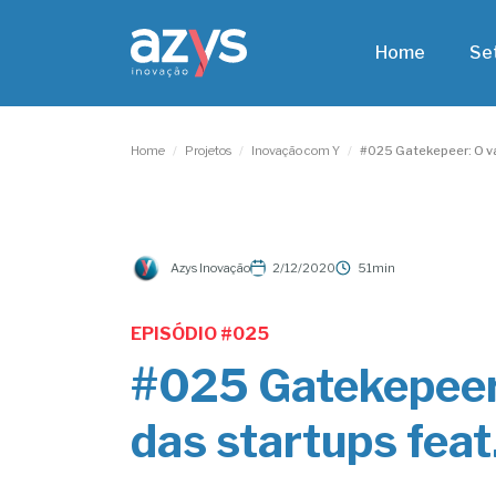
Home
Se
Home
/
Projetos
/
Inovação com Y
/
#025 Gatekepeer: O va
Azys Inovação
2/12/2020
51min
EPISÓDIO #
025
#025 Gatekepeer:
das startups fea