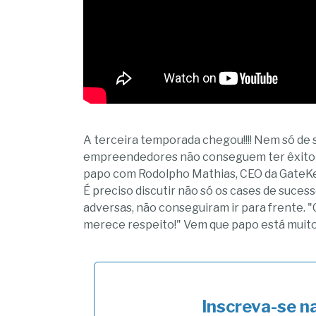
A terceira temporada chegou!!!! Nem só de s
empreendedores não conseguem ter êxito c
papo com Rodolpho Mathias, CEO da GateKe
É preciso discutir não só os cases de suces
adversas, não conseguiram ir para frente. 
merece respeito!" Vem que papo está muito 
Inscreva-se n