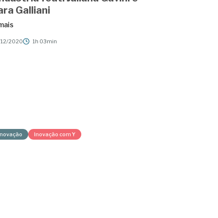
ara Galliani
mais
/12/2020
1h 03min
Inovação
Inovação com Y