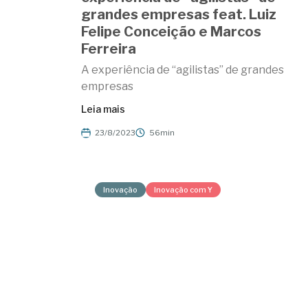
grandes empresas feat. Luiz
Felipe Conceição e Marcos
Ferreira
A experiência de “agilistas” de grandes
empresas
Leia mais
23/8/2023
56min
Inovação
Inovação com Y