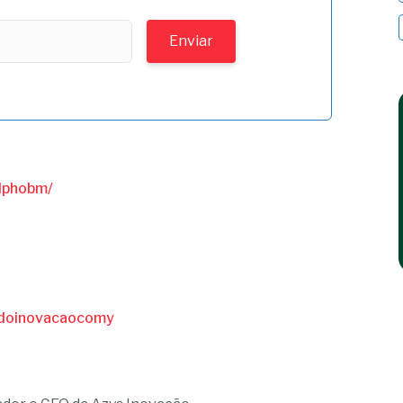
olphobm/
podoinovacaocomy