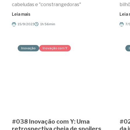
cabeludas e "constrangedoras"
bilh
Leia mais
Leia 
15/9/2023
1h 56min
7/
Inovação
Inovação com Y
#038 Inovação com Y: Uma
#02
retrospectiva cheia de spoilers
da 