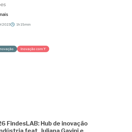
ões
mais
9/2023
1h 15min
Inovação
Inovação com Y
6 FindesLAB: Hub de inovação
indústria feat. Juliana Gavini e