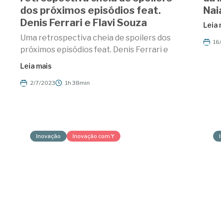
dos próximos episódios feat.
Nai
Denis Ferrari e Flavi Souza
Leia 
Uma retrospectiva cheia de spoilers dos
16
próximos episódios feat. Denis Ferrari e
Leia mais
2/7/2023
1h 38min
Inovação
Inovação com Y