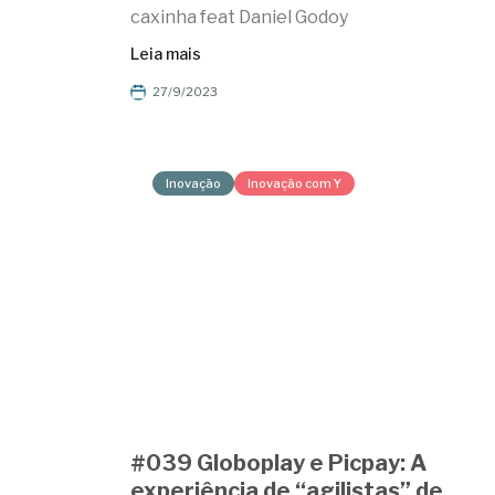
caxinha feat Daniel Godoy
Leia mais
27/9/2023
Inovação
Inovação com Y
#039 Globoplay e Picpay: A
experiência de “agilistas” de