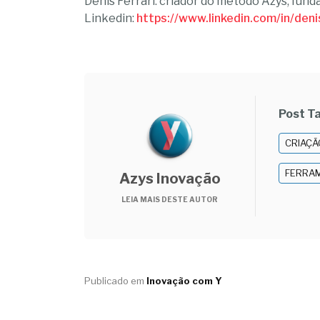
Denis Ferrari: criador do método Azys; fund
Linkedin:
https://www.linkedin.com/in/deni
Post T
CRIAÇÃ
FERRA
Azys Inovação
LEIA MAIS DESTE AUTOR
Publicado em
Inovação com Y