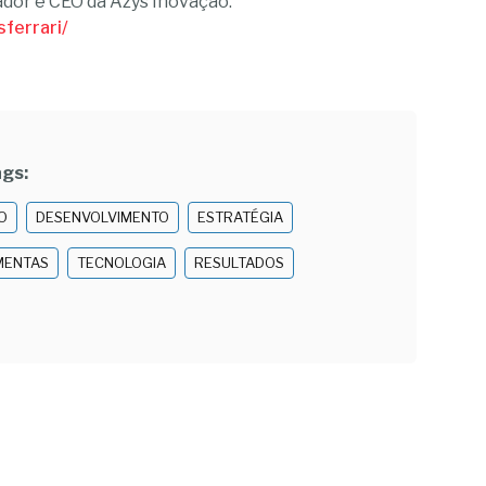
ador e CEO da Azys Inovação.
sferrari/
ags:
O
DESENVOLVIMENTO
ESTRATÉGIA
MENTAS
TECNOLOGIA
RESULTADOS