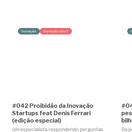
Inovação
Inovação com Y
#042 Proibidão da Inovação
#04
a
Startups feat Denis Ferrari
pes
(edição especial)
bil
Um especialista respondendo perguntas
Da p