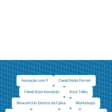
#044 Wedo Tecnologia -
Tecnologia E Inovação
Andam Juntos, Mas Não
São Sinônimos
4/10/2023
1h 30min
Inovação com Y
Canal Denis Ferrari
Canal Azys Inovação
Azys Talks
Newsletter Dentro da Caixa
Workshops