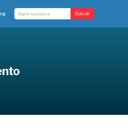
log
ento