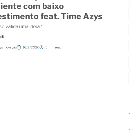
ciente com baixo
estimento feat. Time Azys
e valida uma ideia?
is
ys Inovação
16/2/2020
5
min read