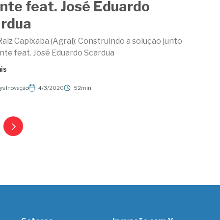
ente feat. José Eduardo
rdua
aiz Capixaba (Agrai): Construindo a solução junto
ente feat. José Eduardo Scardua
is
ys Inovação
4/3/2020
52min