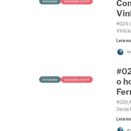
Com
Inovação
Inovação com Y
Vin
#024 I
Viníci
Leia ma
Az
#02
o h
Inovação
Inovação com Y
Fer
#020 A
Denis 
Leia ma
Az