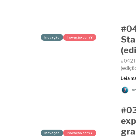
#04
Sta
Inovação
Inovação com Y
(ed
#042 P
(ediçã
Leia ma
Az
#03
exp
gra
Inovação
Inovação com Y