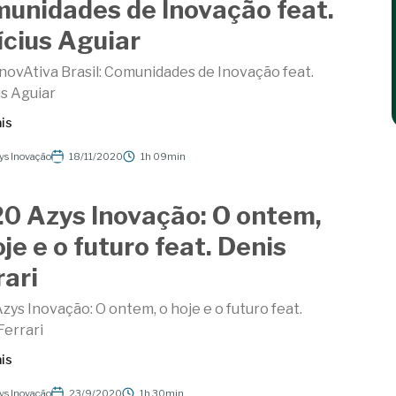
unidades de Inovação feat.
ícius Aguiar
novAtiva Brasil: Comunidades de Inovação feat.
us Aguiar
is
ys Inovação
18/11/2020
1h 09min
0 Azys Inovação: O ontem,
oje e o futuro feat. Denis
rari
zys Inovação: O ontem, o hoje e o futuro feat.
Ferrari
is
ys Inovação
23/9/2020
1h 30min