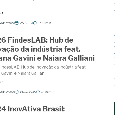
is
ys Inovação
2/7/2023
1h 38min
6 FindesLAB: Hub de
vação da indústria feat.
iana Gavini e Naiara Galliani
indesLAB: Hub de inovação da indústria feat.
 Gavini e Naiara Galliani
is
ys Inovação
16/12/2020
1h 03min
4 InovAtiva Brasil: