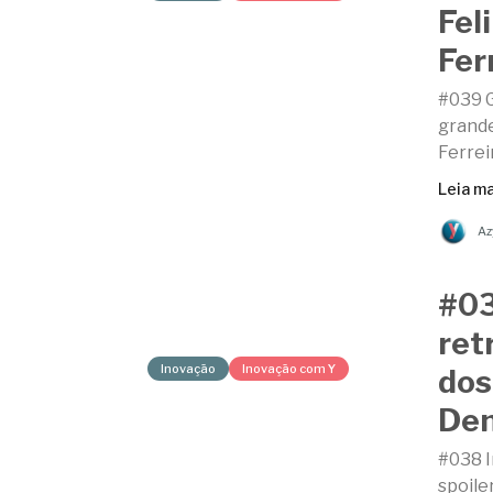
Fel
Fer
#039 G
grande
Ferrei
Leia ma
Az
#03
ret
Inovação
Inovação com Y
dos
Den
#038 I
spoile