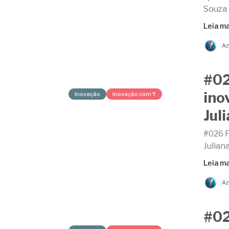
Souza
Leia ma
Az
#02
ino
Inovação
Inovação com Y
Jul
#026 F
Juliana
Leia ma
Az
#02