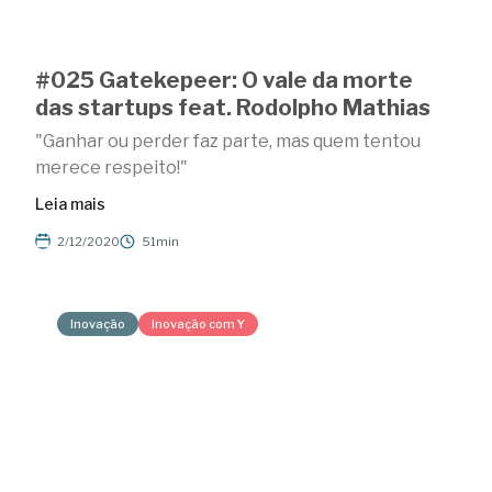
#025 Gatekepeer: O vale da morte
das startups feat. Rodolpho Mathias
"Ganhar ou perder faz parte, mas quem tentou
merece respeito!"
Leia mais
2/12/2020
51min
Inovação
Inovação com Y