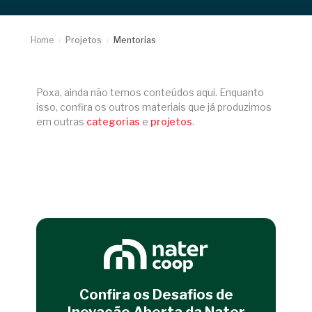
Home
Projetos
Mentorias
/
/
Poxa, ainda não temos conteúdos aqui. Enquanto
isso, confira os outros materiais que já produzimos
em outras
categorias
e
projetos
.
Confira os Desafios de