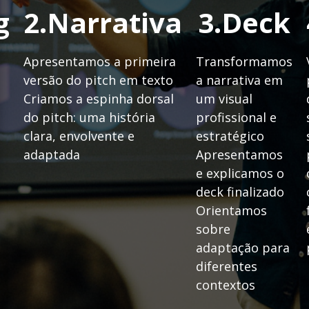
g
2.Narrativa
3.Deck
Apresentamos a primeira
Transformamos
versão do pitch em texto
a narrativa em
Criamos a espinha dorsal
um visual
do pitch: uma história
profissional e
clara, envolvente e
estratégico
adaptada
Apresentamos
e explicamos o
deck finalizado
Orientamos
sobre
adaptação para
diferentes
contextos