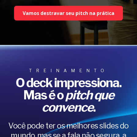
Vamos destravar seu pitch na prática
TREINAMENTO
O deck impressiona.
Mas é o
pitch que
convence
.
Você pode ter os melhores slides do
mundo, mas se a fala não segura, a