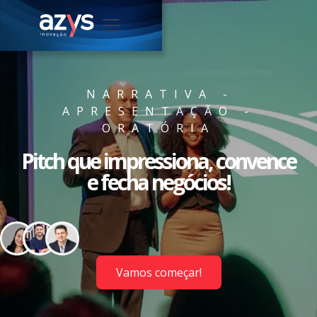
NARRATIVA -
APRESENTAÇÃO -
ORATÓRIA
Pitch que impressiona, convence
e fecha negócios!
Vamos começar!