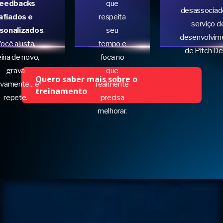
feedbacks
que
desassociad
afiados e
respeita
serviço d
sonalizados
.
seu
desenvolvim
ocê ajusta,
tempo e
de Pitch De
eina de novo,
foca no
grava
que
Quero saber mais sobre o
vamente... e
realmente
treinamento
repete.
precisa
melhorar.