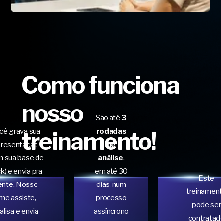
Como funciona
nosso
São até
3
cê grava sua
rodadas
treinamento!
presentação
de
m sua base de
análise
,
k) e envia pra
em até 30
Este
ente. Nosso
dias, num
treinamen
ime assiste,
processo
pode ser
alisa e envia
assíncrono
contratad