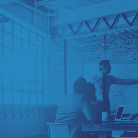
Uma década acumulando know
how!
+
15mil
pessoas
impactadas
+
700
análises de negócios realizadas
+
400