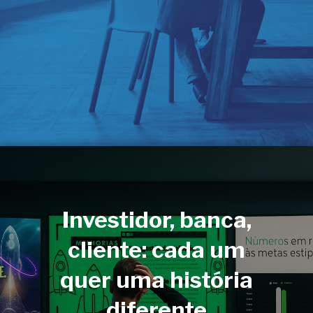
startups aceleradas
+
250
projetos de intraempreendedorismo
Investidor, banca,
cliente: cada um
quer uma história
diferente