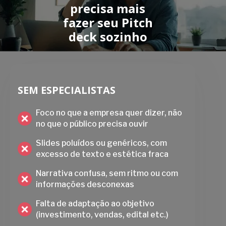
precisa mais
fazer seu Pitch
deck sozinho
SEM ESPECIALISTAS
Foco no que a empresa quer dizer, não
no que o público precisa ouvir
Slides poluídos ou genéricos, com
excesso de texto e estética fraca
Narrativa confusa, sem ritmo ou com
informações desconexas
Falta de adaptação ao objetivo
(investimento, vendas, edital etc.)