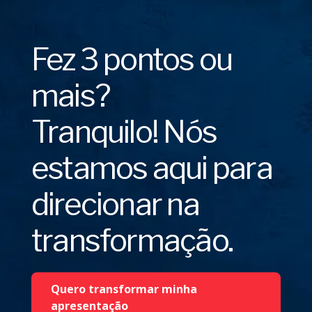
Checklist do Pitch
Fez 3 pontos ou
Imperfeito
mais?
Tranquilo! Nós
estamos aqui para
direcionar na
transformação.
Quero transformar minha
apresentação