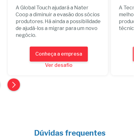
A Global Touch ajudará a Nater
A TecnoV
Coop a diminuir a evasão dos sócios
melhorar
produtores. Há ainda a possibilidade
produçõe
de ajudá-los a migrar para um novo
técnica e
negócio.
Conheça a empresa
Ver desafio
Dúvidas frequentes