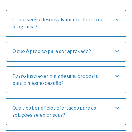
Como será o desenvolvimento dentro do
programa?
As soluções selecionadas participarão do
Programa de Desenvolvimento de Pilotos -
O que é preciso para ser aprovado?
Método Azys da Azys Inovação com
acompanhamento da Nater Coop.
A aprovação é concedida em cada etapa de
O programa seguirá as seguintes etapas:
seleção conforme seus critérios pré-
Onboarding das soluções selecionadas no
Posso inscrever mais de uma proposta
estabelecidos em regulamento.
programa;
para o mesmo desafio?
Validação das soluções (do planejamento
Cada proponente poderá inscrever mais de
dos projetos ao teste dos pilotos);
uma solução, desde que para cada uma seja
Apresentação dos resultados para análise
Quais os benefícios ofertados para as
preenchido um formulário.
e avaliação da Nater Coop.
soluções selecionadas?
BENEFÍCIOS GERAIS