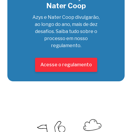
premiação será oferecida após avaliação geral
Nater Coop
de todos os desafios lançados, independente do
Azys e Nater Coop divulgarão,
segmento. Após análise do desempenho das
ao longo do ano, mais de dez
soluções e seus pilotos, os projetos mais bem
desafios. Saiba tudo sobre o
avaliados, entre os 14 desafios lançados,
processo em nosso
ganharão prêmios de acordo com os resultados
regulamento.
obtidos no processo de pilotagem
A distribuição dos prêmios será:
1º Lugar: R$ 30.000,00
Acesse o regulamento
2º Lugar: R$ 15.000,00
3º Lugar: R$ 5.000,00